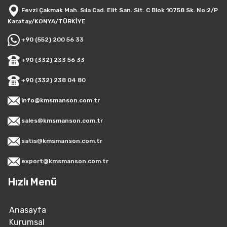
Fevzi Çakmak Mah. Sıla Cad. Elit San. Sit. C Blok 10758 Sk. No:2/P
Karatay/KONYA/TÜRKİYE
+90 (552) 200 56 33
+90 (332) 233 56 33
+90 (332) 238 04 80
info@kmsmanson.com.tr
sales@kmsmanson.com.tr
satis@kmsmanson.com.tr
export@kmsmanson.com.tr
Hızlı Menü
Anasayfa
Kurumsal