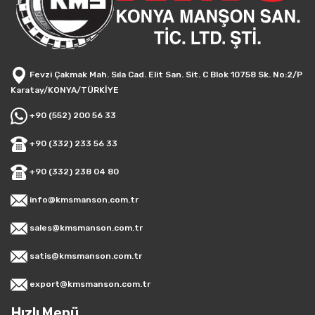
Fevzi Çakmak Mah. Sıla Cad. Elit San. Sit. C Blok 10758 Sk. No:2/P
Karatay/KONYA/TÜRKİYE
+90 (552) 200 56 33
+90 (332) 233 56 33
+90 (332) 238 04 80
info@kmsmanson.com.tr
sales@kmsmanson.com.tr
satis@kmsmanson.com.tr
export@kmsmanson.com.tr
Hızlı Menü