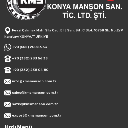
Fevzi Çakmak Mah. Sıla Cad. Elit San. Sit. C Blok 10758 Sk. No:2/P
Karatay/KONYA/TÜRKİYE
+90 (552) 200 56 33
+90 (332) 233 56 33
+90 (332) 238 04 80
info@kmsmanson.com.tr
sales@kmsmanson.com.tr
satis@kmsmanson.com.tr
export@kmsmanson.com.tr
Hızlı Menü