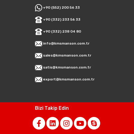
+90 (552) 200 56 33
+90 (332) 233 56 33
+90 (332) 238 04 80
info@kmsmanson.com.tr
sales@kmsmanson.com.tr
satis@kmsmanson.com.tr
export@kmsmanson.com.tr
Bizi Takip Edin