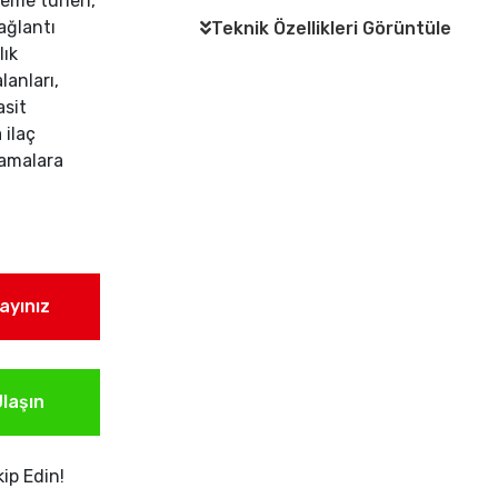
eme türleri,
ağlantı
Teknik Özellikleri Görüntüle
lık
anları,
sit
ilaç
lamalara
layınız
laşın
ip Edin!