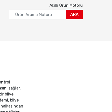
Akıllı Ürün Motoru
ARA
ontrol
sını sağlar.
ir bilye
temi, bilye
a halkasından