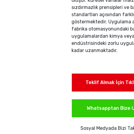
oluşur. Küresel vanalar malz
sızdırmazlık prensipleri ve b
standartları açısından farklı
göstermektedir. Uygulama al
fabrika otomasyonundaki ba
uygulamalardan kimya veya 
endüstrisindeki zorlu uygu
kadar uzanmaktadır.
Teklif Almak İçin Tık
Whatsapptan Bize U
Sosyal Medyada Bizi Tak