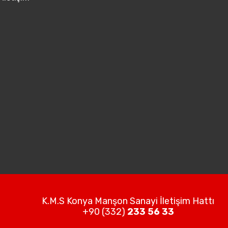
K.M.S Konya Manşon Sanayi İletişim Hattı
+90 (332)
233 56 33