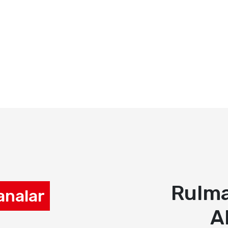
Rulma
analar
A