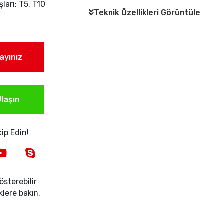
şları: T5, T10
Teknik Özellikleri Görüntüle
layınız
laşın
ip Edin!
sterebilir.
iklere bakın.