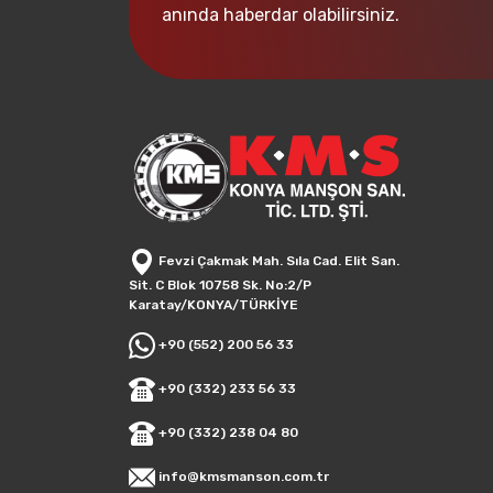
anında haberdar olabilirsiniz.
Fevzi Çakmak Mah. Sıla Cad. Elit San.
Sit. C Blok 10758 Sk. No:2/P
Karatay/KONYA/TÜRKİYE
+90 (552) 200 56 33
+90 (332) 233 56 33
+90 (332) 238 04 80
info@kmsmanson.com.tr