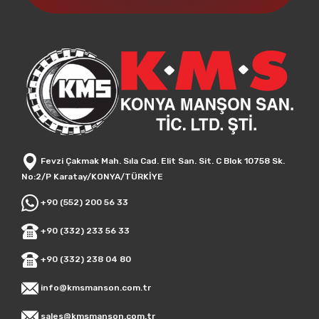
Fevzi Çakmak Mah. Sıla Cad. Elit San. Sit. C Blok 10758 Sk.
No:2/P Karatay/KONYA/TÜRKİYE
+90 (552) 200 56 33
+90 (332) 233 56 33
+90 (332) 238 04 80
info@kmsmanson.com.tr
sales@kmsmanson.com.tr