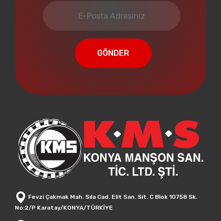
GÖNDER
Fevzi Çakmak Mah. Sıla Cad. Elit San. Sit. C Blok 10758 Sk.
No:2/P Karatay/KONYA/TÜRKİYE