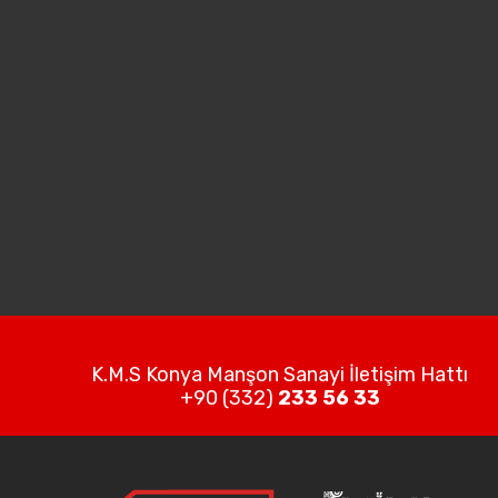
K.M.S Konya Manşon Sanayi İletişim Hattı
+90 (332)
233 56 33