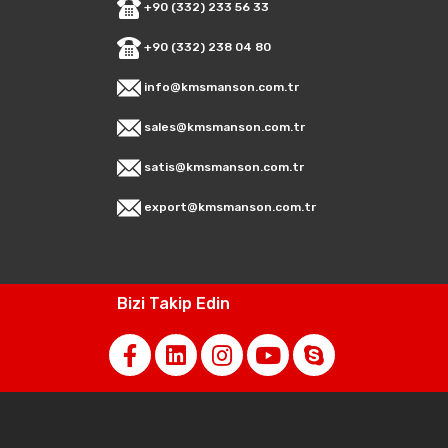
+90 (332) 233 56 33
+90 (332) 238 04 80
info@kmsmanson.com.tr
sales@kmsmanson.com.tr
satis@kmsmanson.com.tr
export@kmsmanson.com.tr
Bizi Takip Edin