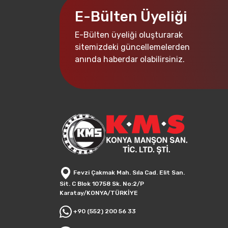
E-Bülten Üyeliği
E-Bülten üyeliği oluşturarak
sitemizdeki güncellemelerden
anında haberdar olabilirsiniz.
Fevzi Çakmak Mah. Sıla Cad. Elit San.
Sit. C Blok 10758 Sk. No:2/P
Karatay/KONYA/TÜRKİYE
+90 (552) 200 56 33